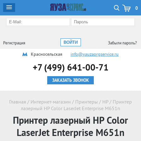
0
Регистрация
Забыли пароль?
Красносельская
info@yauzaorgservice.ru
+7 (499) 641-00-71
ЗАКАЗАТЬ ЗВОНОК
Главная
/
Интернет-магазин
/
Принтеры
/
HP
/
Принтер
лазерный HP Color LaserJet Enterprise M651n
Принтер лазерный HP Color
LaserJet Enterprise M651n