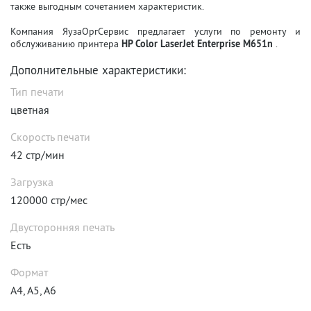
также выгодным сочетанием характеристик.
Компания ЯузаОргСервис предлагает услуги по ремонту и
обслуживанию принтера
HP Color LaserJet Enterprise M651n
.
Дополнительные характеристики:
Тип печати
цветная
Скорость печати
42 стр/мин
Загрузка
120000 стр/мес
Двусторонняя печать
Есть
Формат
A4, A5, A6