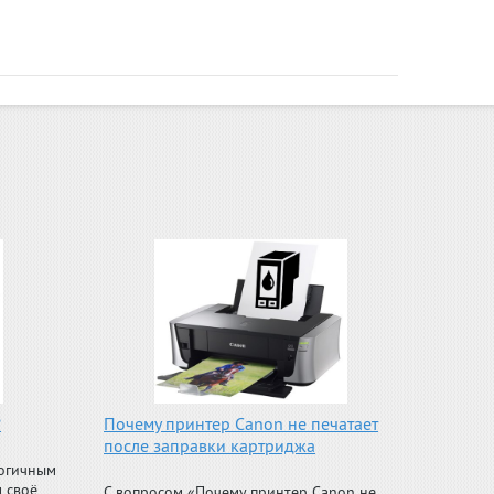
?
Почему принтер Canon не печатает
после заправки картриджа
логичным
 своё
С вопросом «Почему принтер Canon не