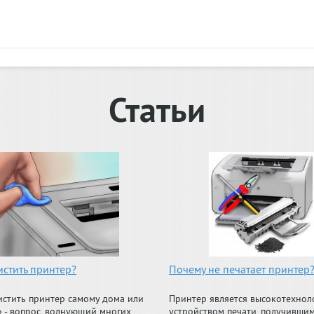
Статьи
истить принтер?
Почему не печатает принтер
истить принтер самому дома или
Принтер является высокотехно
» - вопрос, волнующий многих.
устройством печати, получившим