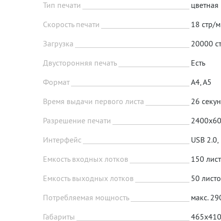
Тип печати
цветная
Скорость печати
18 стр/
Загрузка
20000 с
Двусторонняя печать
Есть
Формат
A4, A5
Время выдачи первого листа
26 секу
Разрешение печати
2400x6
Интерфейс
USB 2.0, 
Емкость входных лотков
150 лис
Емкость выходных лотков
50 лист
Потребляемая мощность
макс. 29
Габариты
465x410