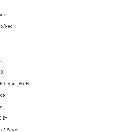
мин
тр/мес
нд
00
Ethernet, Wi-Fi
тов
ов
0 Вт
x299 мм