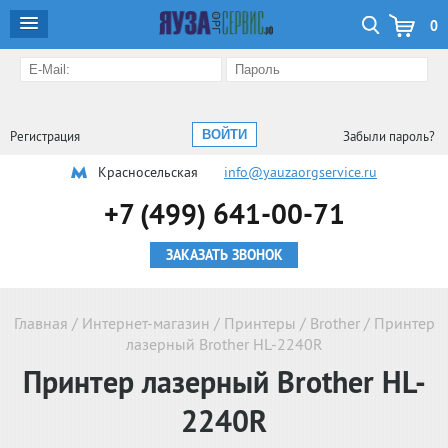
0
Регистрация
Забыли пароль?
Красносельская
info@yauzaorgservice.ru
+7 (499) 641-00-71
ЗАКАЗАТЬ ЗВОНОК
Главная
/
Интернет-магазин
/
Принтеры
/
Brother
/
Принтер
лазерный Brother HL-2240R
Принтер лазерный Brother HL-
2240R