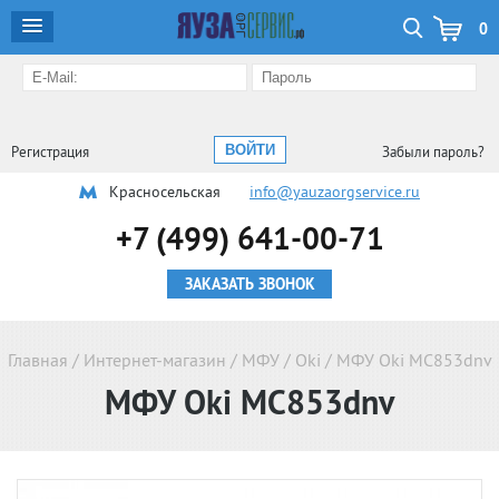
0
Регистрация
Забыли пароль?
Красносельская
info@yauzaorgservice.ru
+7 (499) 641-00-71
ЗАКАЗАТЬ ЗВОНОК
Главная
/
Интернет-магазин
/
МФУ
/
Oki
/
МФУ Oki MC853dnv
МФУ Oki MC853dnv