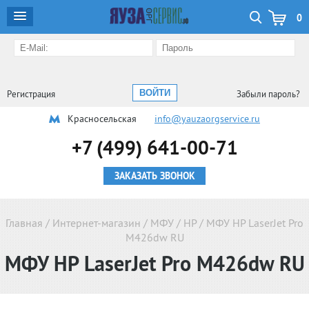
0
Регистрация
Забыли пароль?
Красносельская
info@yauzaorgservice.ru
+7 (499) 641-00-71
ЗАКАЗАТЬ ЗВОНОК
Главная
/
Интернет-магазин
/
МФУ
/
HP
/
МФУ HP LaserJet Pro
M426dw RU
МФУ HP LaserJet Pro M426dw RU