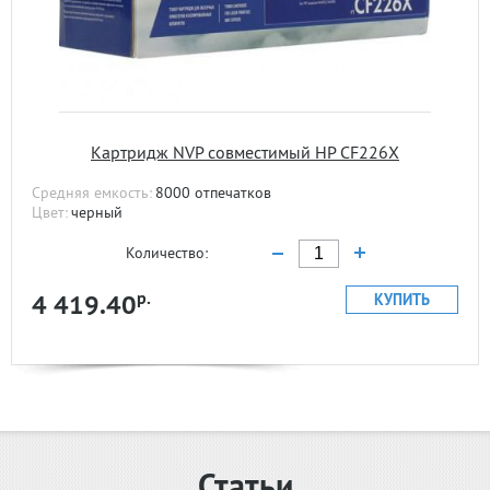
Kартридж NVP совместимый HP CF226X
Средняя емкость:
8000 отпечатков
Цвет:
черный
Количество:
р.
4 419.40
КУПИТЬ
Статьи