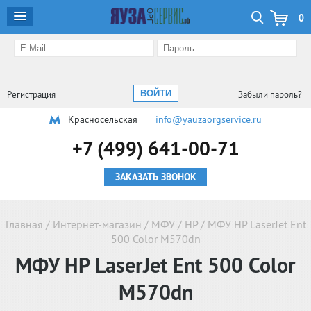
0
Регистрация
Забыли пароль?
Красносельская
info@yauzaorgservice.ru
+7 (499) 641-00-71
ЗАКАЗАТЬ ЗВОНОК
Главная
/
Интернет-магазин
/
МФУ
/
HP
/
МФУ HP LaserJet Ent
500 Color M570dn
МФУ HP LaserJet Ent 500 Color
M570dn