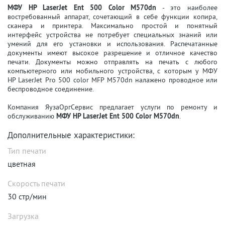
МФУ HP LaserJet Ent 500 Color M570dn
- это наиболее
востребованный аппарат, сочетающий в себе функции
копира
,
сканера
и
принтера. Максимально простой и понятный
интерфейс устройства не потребует специальных знаний или
умений для его установки и использования. Распечатанные
документы имеют высокое разрешение и отличное качество
печати. Документы можно отправлять на печать с любого
компьютерного или мобильного устройства, с которым у МФУ
HP LaserJet Pro 500 color MFP M570dn налажено проводное или
беспроводное соединение.
Компания ЯузаОргСервис предлагает услуги по ремонту и
обслуживанию
МФУ HP LaserJet Ent 500 Color M570dn
.
Дополнительные характеристики:
Тип печати
цветная
Скорость печати
30 стр/мин
Загрузка