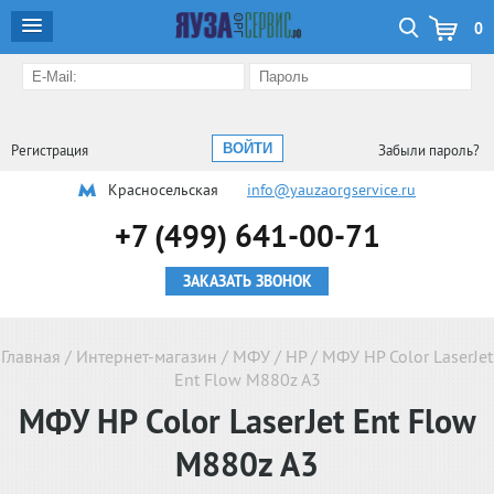
0
Регистрация
Забыли пароль?
Красносельская
info@yauzaorgservice.ru
+7 (499) 641-00-71
ЗАКАЗАТЬ ЗВОНОК
Главная
/
Интернет-магазин
/
МФУ
/
HP
/
МФУ HP Color LaserJet
Ent Flow M880z A3
МФУ HP Color LaserJet Ent Flow
M880z A3