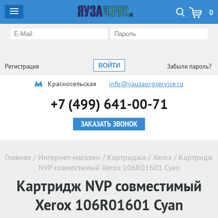
0
Регистрация
Забыли пароль?
Красносельская
info@yauzaorgservice.ru
+7 (499) 641-00-71
ЗАКАЗАТЬ ЗВОНОК
Главная
/
Интернет-магазин
/
Картриджи
/
Xerox
/
Картридж
NVP совместимый Xerox 106R01601 Cyan
Картридж NVP совместимый
Xerox 106R01601 Cyan