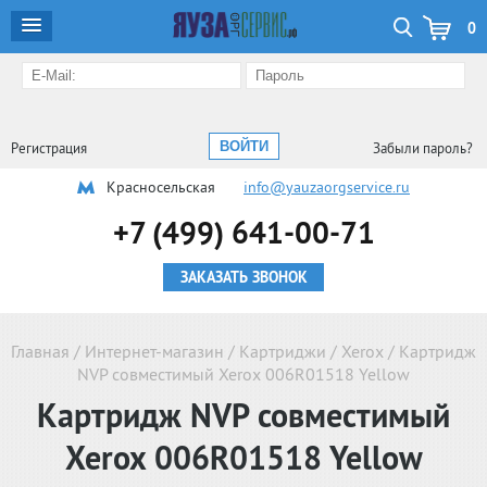
0
Регистрация
Забыли пароль?
Красносельская
info@yauzaorgservice.ru
+7 (499) 641-00-71
ЗАКАЗАТЬ ЗВОНОК
Главная
/
Интернет-магазин
/
Картриджи
/
Xerox
/
Картридж
NVP совместимый Xerox 006R01518 Yellow
Картридж NVP совместимый
Xerox 006R01518 Yellow