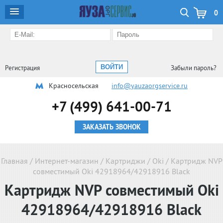
0
Регистрация
Забыли пароль?
Красносельская
info@yauzaorgservice.ru
+7 (499) 641-00-71
ЗАКАЗАТЬ ЗВОНОК
Главная
/
Интернет-магазин
/
Картриджи
/
Oki
/
Картридж NVP
совместимый Oki 42918964/42918916 Black
Картридж NVP совместимый Oki
42918964/42918916 Black