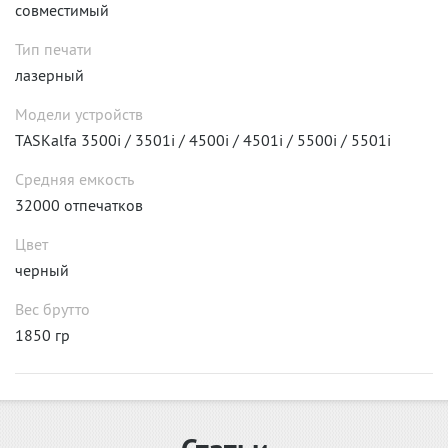
совместимый
Тип печати
лазерный
Модели устройств
TASKalfa 3500i / 3501i / 4500i / 4501i / 5500i / 5501i
Средняя емкость
32000 отпечатков
Цвет
черный
Вес брутто
1850 гр