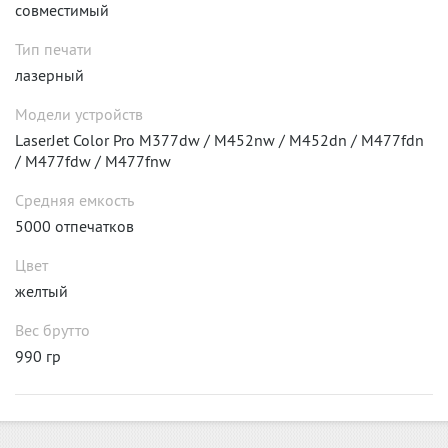
совместимый
Тип печати
лазерный
Модели устройств
LaserJet Color Pro M377dw / M452nw / M452dn / M477fdn
/ M477fdw / M477fnw
Средняя емкость
5000 отпечатков
Цвет
желтый
Вес брутто
990 гр