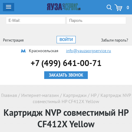
0
Регистрация
Забыли пароль?
Красносельская
info@yauzaorgservice.ru
+7 (499) 641-00-71
ЗАКАЗАТЬ ЗВОНОК
Главная
/
Интернет-магазин
/
Картриджи
/
HP
/
Картридж NVP
совместимый HP CF412X Yellow
Картридж NVP совместимый HP
CF412X Yellow