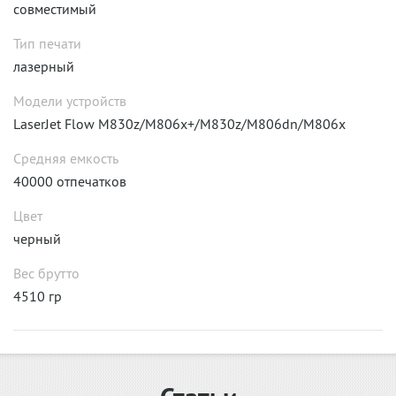
совместимый
Тип печати
лазерный
Модели устройств
LaserJet Flow M830z/M806x+/M830z/M806dn/M806x
Средняя емкость
40000 отпечатков
Цвет
черный
Вес брутто
4510 гр