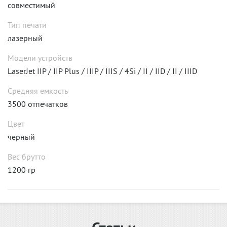
совместимый
Тип печати
лазерный
Модели устройств
LaserJet IIP / IIP Plus / IIIP / IIIS / 4Si / II / IID / II / IIID
Средняя емкость
3500 отпечатков
Цвет
черный
Вес брутто
1200 гр