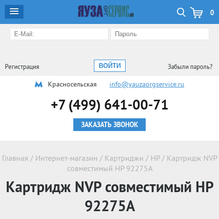
0
Регистрация
Забыли пароль?
Красносельская
info@yauzaorgservice.ru
+7 (499) 641-00-71
ЗАКАЗАТЬ ЗВОНОК
Главная
/
Интернет-магазин
/
Картриджи
/
HP
/
Картридж NVP
совместимый HP 92275A
Картридж NVP совместимый HP
92275A