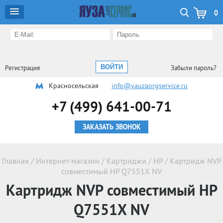
0
Регистрация
Забыли пароль?
Красносельская
info@yauzaorgservice.ru
+7 (499) 641-00-71
ЗАКАЗАТЬ ЗВОНОК
Главная
/
Интернет-магазин
/
Картриджи
/
HP
/
Картридж NVP
совместимый HP Q7551X NV
Картридж NVP совместимый HP
Q7551X NV