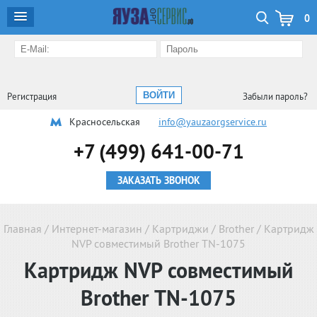
0
Регистрация
Забыли пароль?
Красносельская
info@yauzaorgservice.ru
+7 (499) 641-00-71
ЗАКАЗАТЬ ЗВОНОК
Главная
/
Интернет-магазин
/
Картриджи
/
Brother
/
Картридж
NVP совместимый Brother TN-1075
Картридж NVP совместимый
Brother TN-1075